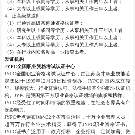
（
3
）本科以上或同等学历，从事相关工作两年以上者；
（
4
）大专以上或同等学历，从事相关工作三年以上者。
4
、正高级茶道师：
（
1
）已通过高级茶道师资格认证者；
（
2
）研究生以上或同等学历，从事相关工作三年以上者；
（
3
）本科以上或同等学历，从事相关工作五年以上者；
（
4
）大专以上或同等学历，从事相关工作八年以上者。
（
5
）在行业内知名度高、业绩突出者。
发证机构
JYPC
全国职业资格考试认证中心
JYPC
全国职业资格考试认证中心，由江苏英才职业技能鉴
定集团于
1999
年
12
月
28
日投资创办。
JYPC
是国内成立较
早、规模较大、行业普遍认可、法律手续齐全的职业认证机
构。
JYPC
是我国第三方职业资格认证领域的旗帜和榜样。
JYPC
经受住了时间和市场的双重检验，在社会各界具有广
泛影响力。
JYPC
考点遍布国内
32
个省市自治区，十万企业管理人员，
超百万各行各业技术精英，获得了
JYPC
职业资格证书。
JYPC
证书广泛用于：政府招标、企业招聘、定岗加薪、资