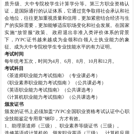
质升级、大中专院校学生计算学分等。第三方职业资格认
证，是国际通行的认证体系，它通过竞争取得社会承认和社
会地位，往往更加重视质量和信用，更加紧密结合经济与生
产的实际需要，更加能够适应职场变化和社会发展。在国家
实施“放管服”政策、 政府退出非准入类评价体系的背景
下，
JYPC
证书越来越成为金领和白领人士执业能力的象
征、成为大中专院校学生专业技能水平的有力证明。
考试时间
每年统考五次，时间为
4
月、
6
月、
8
月、
10
月和
12
月。
考试科目
《茶道师职业能力考试指南》（专业课必考）
《职业素养职业能力考试指南 》（公共课必考）
《英语职业能力考试指南》（公共课选考）
《计算机职业能力考试指南》（公共课选考）
颁发证书
颁发的证书上必须加盖“
JYPC
全国职业资格考试认证中心职
业技能鉴定专用章”钢印，方才有效。
1
、助理茶道师（三级）、职业素养等级证书（三级）。
选修英语或计算机的，颁发职业英语（三级）、计算机应用