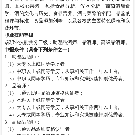
师。其核心课程，包括食品分析、仪器分析、葡萄酒酿造
学、酒的文化与历史、食品营养、酒与菜肴的搭配、品鉴的
程序与标准、食品添加剂等，以及各校的主要特色课程和实
践环节。
职业技能等级
该职业技能共分三级：助理
品酒师
、
品酒师
、高级
品酒师
。
申报条件（具备下列条件之一）
1、助理
品酒师
：
（
1）大专以上或同等学历者；
（
2）中职以上或同等学历，从事相关工作一年以上者。
（
3）中职或同等学历，专业知识和实操技能特别优秀者。
2、
品酒师
：
（
1）已通过助理
品酒师
资格认证者；
（
2）本科以上或同等学历者；
（
3）大专以上或同等学历，从事相关工作两年以上者。
（
4）大专或同等学历，专业知识和实操技能特别优秀者。
3、高级
品酒师
：
（
1）已通过
品酒师
资格认证者；