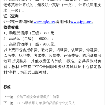
选修英语计算机的，颁发职业英语（一级）、计算机应用技
术（一级）。
证书查询
证书统一查询网址
www.zgks.net
,备用网址
www.jypc.net
。
收费标准
1、助理
品酒师
（三级）
3800
元；
2、
品酒师
（二级）
6800
元；
3、高级
品酒师
（一级）
9800
元。
以上费用包含报名费、教材费、培训费、认证费、命题费、
监考费、场地费、考试费、阅卷费、评审费等。除培训费各
地可以调整外，其他收费国内外统一标准。公共课教材免
费，教材上带有
“JYPC全国职业资格考试认证中心指定教
材”字样，为正式出版教材。
标签
上一篇：
公路工程安全管理师招生简章
下一篇：
JYPC跟单师 订单履约背后的专业把关人