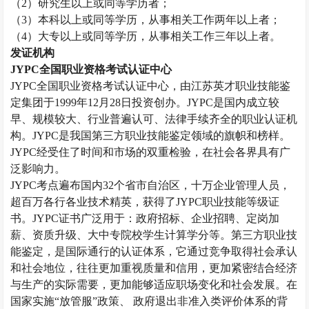
（
2）研究生以上或同等学历者；
（
3）本科以上或同等学历，从事相关工作两年以上者；
（
4）大专以上或同等学历，从事相关工作三年以上者。
发证机构
JYPC全国职业资格考试认证中心
JYPC全国职业资格考试认证中心，由江苏英才职业技能鉴
定集团于1999年12月28日投资创办。JYPC是国内成立较
早、规模较大、行业普遍认可、法律手续齐全的职业认证机
构。JYPC是我国第三方职业技能鉴定领域的旗帜和榜样。
JYPC经受住了时间和市场的双重检验，在社会各界具有广
泛影响力。
JYPC考点遍布国内32个省市自治区，十万企业管理人员，
超百万各行各业技术精英，获得了JYPC职业技能等级证
书。JYPC证书广泛用于：政府招标、企业招聘、定岗加
薪、资质升级、大中专院校学生计算学分等。第三方职业技
能鉴定，是国际通行的认证体系，它通过竞争取得社会承认
和社会地位，往往更加重视质量和信用，更加紧密结合经济
与生产的实际需要，更加能够适应职场变化和社会发展。在
国家实施“放管服”政策、 政府退出非准入类评价体系的背