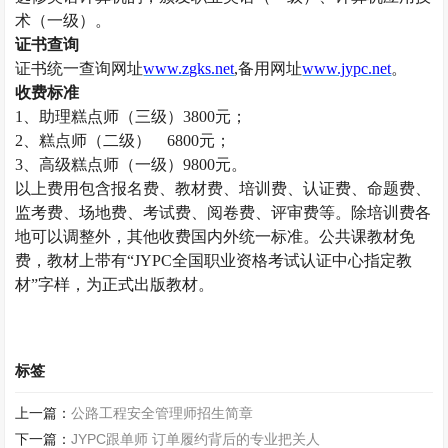
术（一级）。
证书查询
证书统一查询网址
www.zgks.net
,备用网址
www.jypc.net
。
收费标准
1、助理
糕点师
（三级）
3800
元；
2、
糕点师
（二级）
6800
元；
3、高级
糕点师
（一级）
9800
元。
以上费用包含报名费、教材费、培训费、认证费、命题费、
监考费、场地费、考试费、阅卷费、评审费等。除培训费各
地可以调整外，其他收费国内外统一标准。公共课教材免
费，教材上带有
“JYPC全国职业资格考试认证中心指定教
材”字样，为正式出版教材。
标签
上一篇：
公路工程安全管理师招生简章
下一篇：
JYPC跟单师 订单履约背后的专业把关人