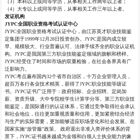
（
3）本科以上或同等学历，从事相关工作两年以上者；
（
4）大专以上或同等学历，从事相关工作三年以上者。
发证机构
JYPC全国职业资格考试认证中心
JYPC全国职业资格考试认证中心，由江苏英才职业技能鉴
定集团于1999年12月28日投资创办。JYPC是国内成立较
早、规模较大、行业普遍认可、法律手续齐全的职业认证机
构。JYPC是我国第三方职业技能鉴定领域的旗帜和榜样。
JYPC经受住了时间和市场的双重检验，在社会各界具有广
泛影响力。
JYPC考点遍布国内32个省市自治区，十万企业管理人员，
超百万各行各业技术精英，获得了JYPC职业技能等级证
书。JYPC证书广泛用于：政府招标、企业招聘、定岗加
薪、资质升级、大中专院校学生计算学分等。第三方职业技
能鉴定，是国际通行的认证体系，它通过竞争取得社会承认
和社会地位，往往更加重视质量和信用，更加紧密结合经济
与生产的实际需要，更加能够适应职场变化和社会发展。在
国家实施“放管服”政策、 政府退出非准入类评价体系的背
景下，JYPC证书越来越成为金领和白领人士执业能力的象