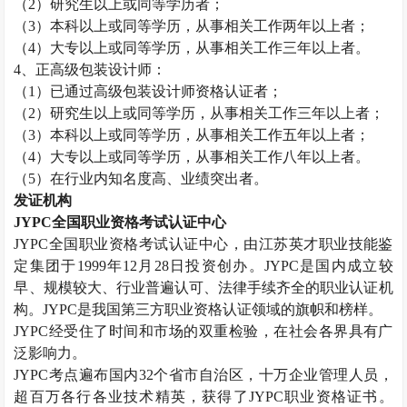
（
2
）研究生以上或同等学历者；
（
3
）本科以上或同等学历，从事相关工作两年以上者；
（
4
）大专以上或同等学历，从事相关工作三年以上者。
4
、正高级包装设计师：
（
1
）已通过高级包装设计师资格认证者；
（
2
）研究生以上或同等学历，从事相关工作三年以上者；
（
3
）本科以上或同等学历，从事相关工作五年以上者；
（
4
）大专以上或同等学历，从事相关工作八年以上者。
（
5
）在行业内知名度高、业绩突出者。
发证机构
JYPC
全国职业资格考试认证中心
JYPC
全国职业资格考试认证中心，由江苏英才职业技能鉴
定集团于
1999
年
12
月
28
日投资创办。
JYPC
是国内成立较
早、规模较大、行业普遍认可、法律手续齐全的职业认证机
构。
JYPC
是我国第三方职业资格认证领域的旗帜和榜样。
JYPC
经受住了时间和市场的双重检验，在社会各界具有广
泛影响力。
JYPC
考点遍布国内
32
个省市自治区，十万企业管理人员，
超百万各行各业技术精英，获得了
JYPC
职业资格证书。