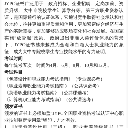
JYPC
证书广泛用于：政府招标、企业招聘、定岗加薪、资
质升级、大中专院校学生计算学分等。第三方职业资格认
证，是国际通行的认证体系，它通过竞争取得社会承认和社
会地位，往往更加重视质量和信用，更加紧密结合经济与生
产的实际需要，更加能够适应职场变化和社会发展。在国家
实施“放管服”政策、 政府退出非准入类评价体系的背景
下，
JYPC
证书越来越成为金领和白领人士执业能力的象
征、成为大中专院校学生专业技能水平的有力证明。
考试时间
每年统考五次，时间为
4
月、
6
月、
8
月、
10
月和
12
月。
考试科目
《包装设计师职业能力考试指南》（专业课必考）
《职业素养职业能力考试指南 》（公共课必考）
《英语职业能力考试指南》（公共课选考）
《计算机职业能力考试指南》（公共课选考）
颁发证书
颁发的证书上必须加盖“
JYPC
全国职业资格考试认证中心职
业技能鉴定专用章”钢印，方才有效。
1
、助理包装设计师（三级）、职业素养等级证书（三