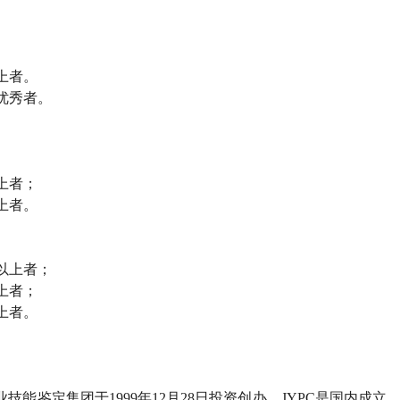
上者。
优秀者。
上者；
上者。
以上者；
上者；
上者。
业技能鉴定集团于
1999
年
12
月
28
日投资创办。
JYPC
是国内成立