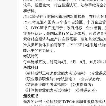
较早、规模较大、行业普遍认可、法律手续齐全
和榜样。
JYPC
经受住了时间和市场的双重检验，在社会各
JYPC
考点遍布国内
32
个省市自治区，十万企业
书。
JYPC
证书广泛用于：政府招标、企业招聘、
业资格认证，是国际通行的认证体系，它通过竞
紧密结合经济与生产的实际需要，更加能够适应职
准入类评价体系的背景下，
JYPC
证书越来越成为
能水平的有力证明。
考试时间
每年统考五次，时间为
4
月、
6
月、
8
月、
10
月和
12
考试科目
《材料成型工程师职业能力考试指南》（专业课
《职业素养职业能力考试指南 》（公共课必考）
《英语职业能力考试指南》（公共课选考）
《计算机职业能力考试指南》（公共课选考）
颁发证书
颁发的证书上必须加盖“
JYPC
全国职业资格考试认