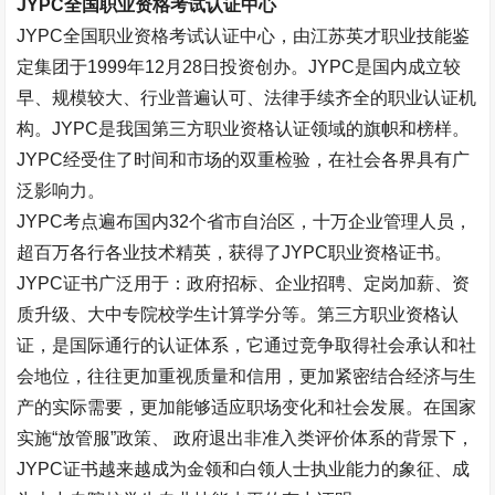
JYPC
全国职业资格考试认证中心
JYPC
全国职业资格考试认证中心，由江苏英才职业技能鉴
定集团于
1999
年
12
月
28
日投资创办。
JYPC
是国内成立较
早、规模较大、行业普遍认可、法律手续齐全的职业认证机
构。
JYPC
是我国第三方职业资格认证领域的旗帜和榜样。
JYPC
经受住了时间和市场的双重检验，在社会各界具有广
泛影响力。
JYPC
考点遍布国内
32
个省市自治区，十万企业管理人员，
超百万各行各业技术精英，获得了
JYPC
职业资格证书。
JYPC
证书广泛用于：政府招标、企业招聘、定岗加薪、资
质升级、大中专院校学生计算学分等。第三方职业资格认
证，是国际通行的认证体系，它通过竞争取得社会承认和社
会地位，往往更加重视质量和信用，更加紧密结合经济与生
产的实际需要，更加能够适应职场变化和社会发展。在国家
实施“放管服”政策、 政府退出非准入类评价体系的背景下，
JYPC
证书越来越成为金领和白领人士执业能力的象征、成