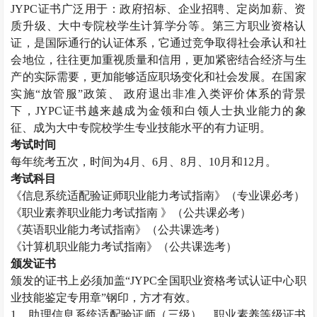
JYPC
证书广泛用于：政府招标、企业招聘、定岗加薪、资
质升级、大中专院校学生计算学分等。第三方职业资格认
证，是国际通行的认证体系，它通过竞争取得社会承认和社
会地位，往往更加重视质量和信用，更加紧密结合经济与生
产的实际需要，更加能够适应职场变化和社会发展。在国家
实施“放管服”政策、 政府退出非准入类评价体系的背景
下，
JYPC
证书越来越成为金领和白领人士执业能力的象
征、成为大中专院校学生专业技能水平的有力证明。
考试时间
每年统考五次，时间为
4
月、
6
月、
8
月、
10
月和
12
月。
考试科目
《信息系统适配验证师职业能力考试指南》（专业课必考）
《职业素养职业能力考试指南 》（公共课必考）
《英语职业能力考试指南》（公共课选考）
《计算机职业能力考试指南》（公共课选考）
颁发证书
颁发的证书上必须加盖“
JYPC
全国职业资格考试认证中心职
业技能鉴定专用章”钢印，方才有效。
1
、助理信息系统适配验证师（三级）、职业素养等级证书