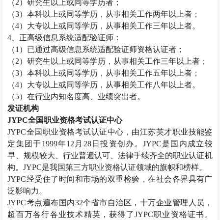
（
2
）研究生以上或同等学历者；
（
3
）本科以上或同等学历，从事相关工作两年以上者；
（
4
）大专以上或同等学历，从事相关工作三年以上者。
4
、正高级信息系统适配验证师：
（
1
）已通过高级信息系统适配验证师资格认证者；
（
2
）研究生以上或同等学历，从事相关工作三年以上者；
（
3
）本科以上或同等学历，从事相关工作五年以上者；
（
4
）大专以上或同等学历，从事相关工作八年以上者。
（
5
）在行业内知名度高、业绩突出者。
发证机构
JYPC
全国职业资格考试认证中心
JYPC
全国职业资格考试认证中心，由江苏英才职业技能鉴
定集团于
1999
年
12
月
28
日投资创办。
JYPC
是国内成立较
早、规模较大、行业普遍认可、法律手续齐全的职业认证机
构。
JYPC
是我国第三方职业资格认证领域的旗帜和榜样。
JYPC
经受住了时间和市场的双重检验，在社会各界具有广
泛影响力。
JYPC
考点遍布国内
32
个省市自治区，十万企业管理人员，
超百万各行各业技术精英，获得了
JYPC
职业资格证书。