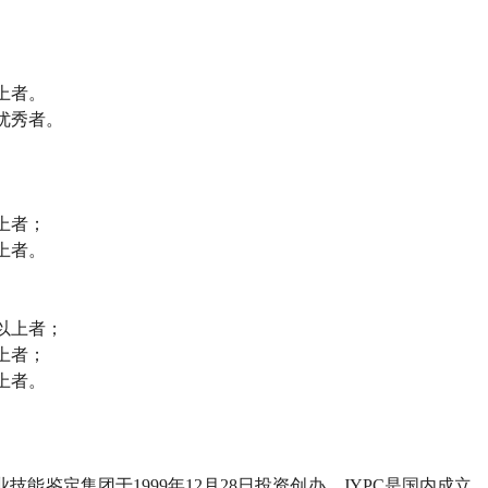
上者。
优秀者。
上者；
上者。
以上者；
上者；
上者。
业技能鉴定集团于
1999
年
12
月
28
日投资创办。
JYPC
是国内成立