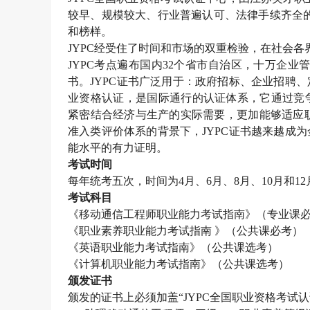
较早、规模较大、行业普遍认可、法律手续齐全
和榜样。
JYPC
经受住了时间和市场的双重检验，在社会各
JYPC
考点遍布国内
32
个省市自治区，十万企业
书。
JYPC
证书广泛用于：政府招标、企业招聘、
业资格认证，是国际通行的认证体系，它通过竞
紧密结合经济与生产的实际需要，更加能够适应职
准入类评价体系的背景下，
JYPC
证书越来越成为
能水平的有力证明。
考试时间
每年统考五次，时间为
4
月、
6
月、
8
月、
10
月和
12
考试科目
《移动通信工程师职业能力考试指南》（专业课
《职业素养职业能力考试指南 》（公共课必考）
《英语职业能力考试指南》（公共课选考）
《计算机职业能力考试指南》（公共课选考）
颁发证书
颁发的证书上必须加盖“
JYPC
全国职业资格考试认