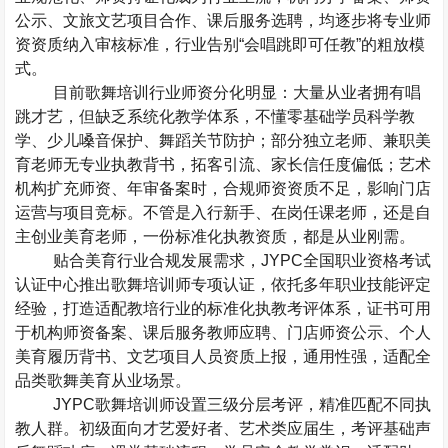
公示、文旅文艺项目合作、课后服务选聘，均逐步将专业师
资资质纳入审核标准，行业告别
“
会唱跳即可任教
”
的粗放模
式。
目前歌舞培训行业师资分化明显：大量从业者拥有唱
跳才艺，但缺乏系统化教学体系，不懂零基础学员科学教
学、少儿嗓音保护、舞蹈关节防护；部分独立老师、兼职美
育老师无专业执教背书，拓客引流、家长信任度偏低；艺术
机构扩充师资、年审备案时，合规师资资质不足，影响门店
运营与项目竞标。不管是入行新手、在岗任课老师，还是自
主创业美育老师，一份标准化执教资质，都是从业刚需。
贴合美育行业合规发展需求，
JYPC
全国职业资格考试
认证中心推出歌舞培训师专项认证，依托多年职业技能评定
经验，打造适配教培行业的标准化执教考评体系，证书可用
于机构师资备案、课后服务教师应聘、门店师资公示、个人
美育履历背书、文艺项目人员资质上报，通用性强，适配全
品类歌舞美育从业场景。
JYPC
歌舞培训师设置三级分层考评，精准匹配不同执
教人群。初级面向才艺爱好者、艺术类应届生，考评基础声