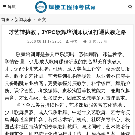
首页
>
新闻动态
正文
才艺转执教，JYPC歌舞培训师认证打通从教之路
2026-06-11 17:23:01
作者 :
浏览 : 65 次
歌舞培训师是兼具声乐演唱、形体舞蹈、课堂教学、
学情管理、少儿
/
成人歌舞课程研发的复合型美育执教人
才，适配少儿艺术培训机构、成人美育工作室、校园课后服
务、政企文艺社团、艺考集训机构等场景。从业者不仅需要
具备唱跳专业功底，更要掌握分层教学、科学练声、舞蹈护
伤、课堂管控、考级编排、家校沟通等执教能力，兼顾兴趣
美育、才艺考级、艺考提升、团建文艺教学多元授课需求。
当下全民美育持续推进，艺术课后服务常态化落地，
少儿歌舞启蒙、成人气质歌舞、中老年文艺歌舞、艺考专项
集训赛道全面扩容，各类艺术培训机构、社区美育中心、校
园艺术社团持续扩招专职歌舞教师。与此同时，艺术教培行
业规范化、师资持证化成为行业主流，机构办学备案、师资