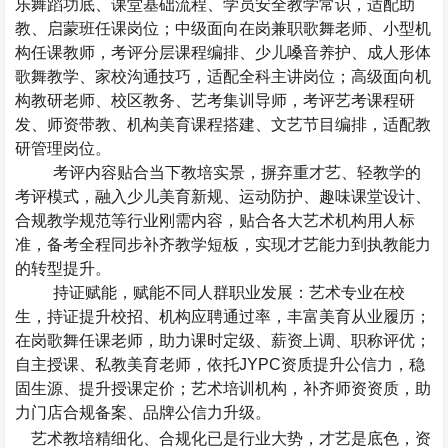
乐舞蹈功底、课堂基础流程、学员安全教学常识，适配助
教、启蒙班任课岗位；中级面向在岗兼职歌舞老师、小型机
构任课教师，考评分层课程编排、少儿嗓音养护、成人形体
歌舞教学、家校沟通技巧，适配全科主讲岗位；高级面向机
构教研老师、校区教务、艺考集训导师，考评艺考课程研
发、师资带教、机构美育课程搭建、文艺节目编排，适配教
研管理岗位。
考评内容贴合当下教培实景，摒弃重才艺、轻教学的
考评模式，融入少儿美育新规、运动防护、趣味课堂设计、
合规教学规范等行业刚需内容，贴合各大艺术机构用人标
准，备考全程同步补齐教学短板，实现才艺能力到执教能力
的转型提升。
持证赋能，赋能不同人群职业发展：艺术专业在校
生，持证提升校招、机构应聘通过率，丰富美育从业履历；
在岗歌舞任课老师，助力课时定级、薪资上调、职称评优；
自主授课、私教美育老师，依托
JYPC
资质提升公信力，稳
固生源、提升授课定价；艺术培训机构，补齐师资资质，助
力门店合规备案、品牌公信力升级。
艺术教培精细化、合规化已是行业大势，才艺是底色，资