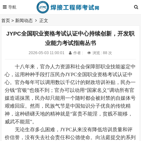
首页
>
新闻动态
正文
JYPC全国职业资格考试认证中心持续创新，开发职
业能力考试指南丛书
2026-05-03 11:00:01
作者 :
浏览 : 88 次
十八年来，官办人力资源和社会保障部职业技能鉴定中
心，运用种种手段打压民办JYPC全国职业资格考试认证中
心。官办每年可以调用数以千亿计的财政培训补贴，民办一
分钱“官银”也领不到；官办可以动用“国家名义”调动所有官
媒造谣抹黑，民办却只能用一个随时都会被封禁的自媒体号
艰难回应。然而，民族气节是中国知识分子优良的传统精
神，这种磅礴天地的精神就是“富贵不能淫，贫贱不能移，
威武不能屈”。
无论生存多么困难，JYPC从来没有降低培训质量和评
价信誉，没有失去社会责任和公德使命。向法庭提交的系列