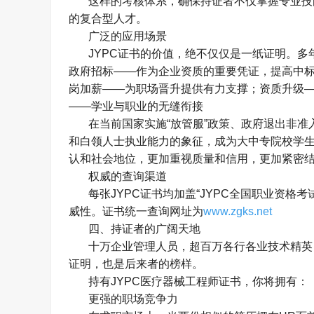
这样的考核体系，确保持证者不仅掌握专业技
的复合型人才。
广泛的应用场景
JYPC
证书的价值，绝不仅仅是一纸证明。多
政府招标
——
作为企业资质的重要凭证，提高中
岗加薪
——
为职场晋升提供有力支撑；资质升级
——
学业与职业的无缝衔接
在当前国家实施
“
放管服
”
政策、政府退出非准
和白领人士执业能力的象征，成为大中专院校学
认和社会地位，更加重视质量和信用，更加紧密
权威的查询渠道
每张
JYPC
证书均加盖
“JYPC
全国职业资格考
威性。证书统一查询网址为
www.zgks.net
四、持证者的广阔天地
十万企业管理人员，超百万各行各业技术精英
证明，也是后来者的榜样。
持有
JYPC
医疗器械工程师证书，你将拥有：
更强的职场竞争力