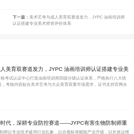
下一篇：
美术艺考与成人美育双赛道发力，JYPC 油画培训师
认证搭建专业美术师资评价体系
人美育双赛道发力，JYPC 油画培训师认证搭建专业美
体系
业资格考试认证中心打造油画培训师四级分级认证体系，严格执行八大统
程，考核内容贴合美术艺考与大众美育双重市场需求，证书支持官网永
画室、艺考培训机构具备广泛参考价值。
时代，深耕专业防控赛道——JYPC有害生物防制师重
新价值
物防制师以专业技术破局行业乱象，以合规标准赋能产业升级，以长效运维