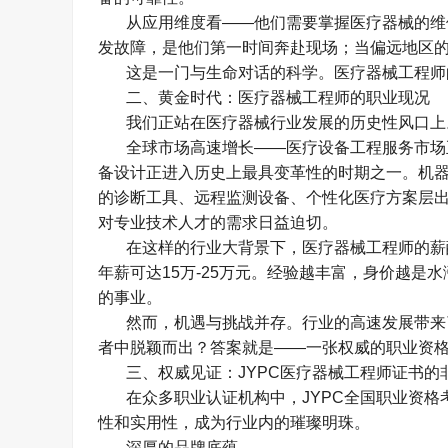
从应用维度看
——
他们需要掌握医疗器械的维
发故障，是他们第一时间奔赴现场；当偏远地区
这是一门与生命对话的科学。医疗器械工程师
二、黄金时代：医疗器械工程师的职业现况
我们正站在医疗器械行业发展的历史性风口上
全球市场高速增长
——
医疗设备工程服务市场
备设计正进入历史上最具变革性的时期之一。机
的诊断工具、远程监测设备、个性化医疗方案层
对专业技术人才的需求日益迫切。
在这样的行业大背景下，医疗器械工程师的薪
年薪可达
15
万
-25
万元。经验越丰富，身价越是水
的事业。
然而，机遇与挑战并存。行业的高速发展带来
者中脱颖而出？答案就是
——
一张权威的职业资
三、权威见证：
JYPC
医疗器械工程师证书的
在众多职业认证机构中，
JYPC
全国职业资格
性和实用性，成为行业内的璀璨明珠。
深厚的品牌底蕴