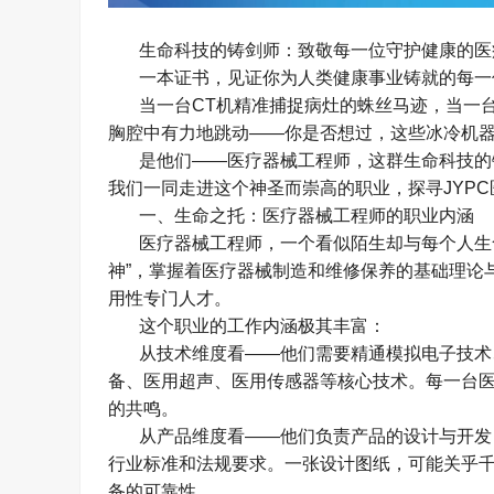
生命科技的铸剑师：致敬每一位守护健康的医
一本证书，见证你为人类健康事业铸就的每一
当一台
CT
机精准捕捉病灶的蛛丝马迹，当一
胸腔中有力地跳动
——
你是否想过，这些冰冷机
是他们
——
医疗器械工程师，这群生命科技的
我们一同走进这个神圣而崇高的职业，探寻
JYPC
一、生命之托：医疗器械工程师的职业内涵
医疗器械工程师，一个看似陌生却与每个人生
神
”
，掌握着医疗器械制造和维修保养的基础理论
用性专门人才。
这个职业的工作内涵极其丰富：
从技术维度看
——
他们需要精通模拟电子技术
备、医用超声、医用传感器等核心技术。每一台
的共鸣。
从产品维度看
——
他们负责产品的设计与开发
行业标准和法规要求。一张设计图纸，可能关乎
备的可靠性。