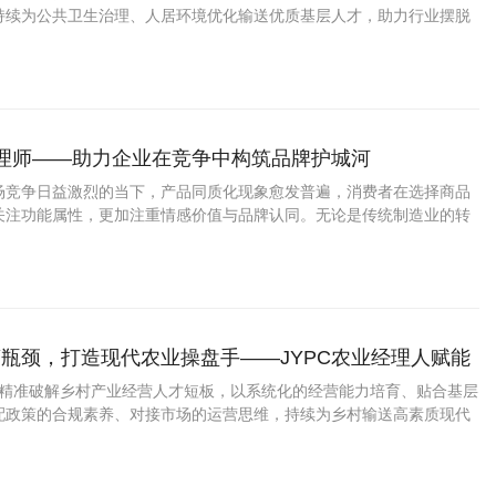
持续为公共卫生治理、人居环境优化输送优质基层人才，助力行业摆脱
高质量规范化发展新阶段。
管理师——助力企业在竞争中构筑品牌护城河
场竞争日益激烈的当下，产品同质化现象愈发普遍，消费者在选择商品
关注功能属性，更加注重情感价值与品牌认同。无论是传统制造业的转
消费品牌的崛起，都离不开科学的品牌规划与持续的资产运营。
瓶颈，打造现代农业操盘手——JYPC农业经理人赋能
效振兴
理人精准破解乡村产业经营人才短板，以系统化的经营能力培育、贴合基层
配政策的合规素养、对接市场的运营思维，持续为乡村输送高素质现代
才。以专业经营盘活乡土资源，以科学管理赋能产业升级，以人才力量
助力乡村产业实现高质量、可持续发展