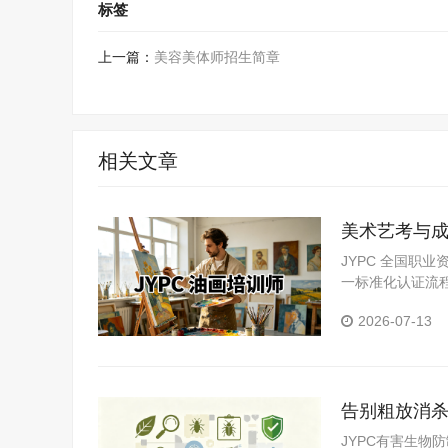
标签
上一篇：
美容美体师招生简章
相关文章
美术艺考与成
术师资评价
JYPC 全国职
一标准化认证流
久查验，在美术
2026-07-13
告别粗放消杀
塑行业职业
JYPC有害生