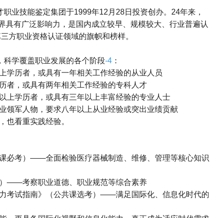
才职业技能鉴定集团于
1999
年
12
月
28
日投资创办。
24
年来，
界具有广泛影响力，是国内成立较早、规模较大、行业普遍认
第三方职业资格认证领域的旗帜和榜样。
，科学覆盖职业发展的各个阶段
-4
：
上学历者，或具有一年相关工作经验的从业人员
历者，或具有两年相关工作经验的专科人才
以上学历者，或具有三年以上丰富经验的专业人士
业领军人物，要求八年以上从业经验或突出业绩贡献
，也看重实践经验。
课必考）
——
全面检验医疗器械制造、维修、管理等核心知识
）
——
考察职业道德、职业规范等综合素养
力考试指南》（公共课选考）
——
满足国际化、信息化时代的