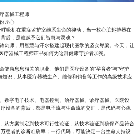
疗器械工程师
份匠心
台呼吸机在重症监护室维系生命的律动，当一枚心脏起搏器在
器背后，是谁赋予它们智慧与灵魂？
铸剑师，用智慧与汗水搭建起现代医学的坚实脊梁。今天，让
医疗器械工程师证书如何为这群健康守护者加冕。
命健康息息相关的职业。他们是医疗设备的
“
孕育者
”
与
“
守护
与知识，从事医疗器械生产、维修和销售等工作的高级技术应
、数字电子技术、电器控制、治疗器械、诊疗器械、医院设
医疗设备的背后，都是电子流与生命流的交汇，是代码与心跳
，从方案制定到技术可行性论证，从技术验证到确保产品符合
千万患者的诊断准确率；一行代码，可能决定一台生命支持设