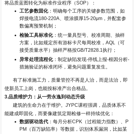
将品质蓝图转化为标准作业程序（
SOP
）：
工艺参数固化
：明确每个工序的关键参数范围，如
焊接电流
180-220A
、喷涂膜厚
15-20μm
，并配套参
数偏离预警机制；
检验工具标准化
：统一量具型号、校准周期、抽样
方案，比如规定所有游标卡尺每周校准，
AQL
（可
接受质量水平）抽样严格按
GB/T2828.1
执行；
异常处理流程化
：制定缺陷发现
-
停线上报
-
根因分析
-
措施验证的标准闭环，避免问题重复发生。
有了标准施工力，质量管控不再是人治，而是法治，即
使新员工上岗，也能按标准产出合格品。
3.
品质维护力：从一劳永逸到动态升级
建筑的生命力在于维护。
JYPC
课程强调，品质体系不
能建成即固化，而要像建筑定期检修一样持续优化：
数据驱动迭代
：每月分析
CPK
（过程能力指数）、
P
PM
（百万缺陷率）等数据，识别体系漏洞，比如某