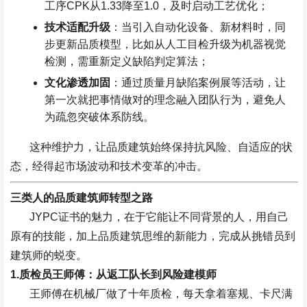
工序
CPK
从
1.33
降至
1.0
，及时启动工艺优化；
技术适配升级
：当引入自动化设备、新材料时，同
步更新品质模型，比如从人工目检升级为机器视觉
检测，需重新定义缺陷判定算法；
文化渗透加固
：通过质量月缺陷案例展等活动，让
第一次就把事情做对的理念融入团队行为，避免人
为疏忽突破体系防线。
这种维护力，让品质建筑始终保持抗风险、自适应的状
态，经得起市场波动和技术变革的冲击。
三类人的品质建筑师转型之路
JYPC
证书的魅力，在于它能让不同背景的人，用自己
原有的技能，加上品质建筑思维的新能力，完成从挑错员到
建筑师的蜕变。
1.
质检员王师傅：从返工队长到风险建模师
王师傅在机械厂做了十年质检，每天拿着塞规、卡尺满