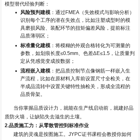
模型替代经验判断：
风险预判建模
：通过
FMEA
（失效模式与影响分析）
识别每个工序的潜在失效点，比如注塑成型时的模
具磨损风险、装配环节的扭矩偏差风险，提前标注
品质薄弱区；
标准量化建模
：将模糊的外观合格转化为可测量的
参数，如划痕长度
≤0.5mm
、色差
ΔE≤1.5
，让质量判
定从凭感觉变成按数据；
流程嵌入建模
：把品质控制节点像钢筋一样嵌入生
产流程，比如在原材料入库前设置尺寸全检关，在
半成品流转中设置关键特性抽检关，形成全流程的
品质骨架。
当你掌握品质设计力，就能在生产线启动前，就建好品
质防火墙，让缺陷失去滋生的土壤。
2.
品质施工力：从零散管控到标准作业
建筑的灵魂是按图施工。
JYPC
证书课程会教授你如何