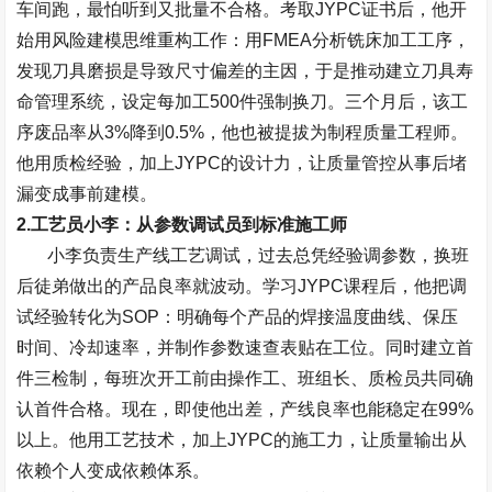
车间跑，最怕听到又批量不合格。考取
JYPC
证书后，他开
始用风险建模思维重构工作：用
FMEA
分析铣床加工工序，
发现刀具磨损是导致尺寸偏差的主因，于是推动建立刀具寿
命管理系统，设定每加工
500
件强制换刀。三个月后，该工
序废品率从
3%
降到
0.5%
，他也被提拔为制程质量工程师。
他用质检经验，加上
JYPC
的设计力，让质量管控从事后堵
漏变成事前建模。
2.
工艺员小李：从参数调试员到标准施工师
小李负责生产线工艺调试，过去总凭经验调参数，换班
后徒弟做出的产品良率就波动。学习
JYPC
课程后，他把调
试经验转化为
SOP
：明确每个产品的焊接温度曲线、保压
时间、冷却速率，并制作参数速查表贴在工位。同时建立首
件三检制，每班次开工前由操作工、班组长、质检员共同确
认首件合格。现在，即使他出差，产线良率也能稳定在
99%
以上。他用工艺技术，加上
JYPC
的施工力，让质量输出从
依赖个人变成依赖体系。