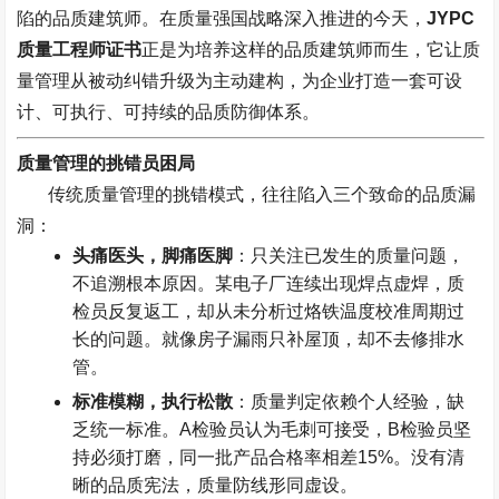
陷的品质建筑师。在质量强国战略深入推进的今天，
JYPC
质量工程师证书
正是为培养这样的品质建筑师而生，它让质
量管理从被动纠错升级为主动建构，为企业打造一套可设
计、可执行、可持续的品质防御体系。
质量管理的挑错员困局
传统质量管理的挑错模式，往往陷入三个致命的品质漏
洞：
头痛医头，脚痛医脚
：只关注已发生的质量问题，
不追溯根本原因。某电子厂连续出现焊点虚焊，质
检员反复返工，却从未分析过烙铁温度校准周期过
长的问题。就像房子漏雨只补屋顶，却不去修排水
管。
标准模糊，执行松散
：质量判定依赖个人经验，缺
乏统一标准。
A
检验员认为毛刺可接受，
B
检验员坚
持必须打磨，同一批产品合格率相差
15%
。没有清
晰的品质宪法，质量防线形同虚设。