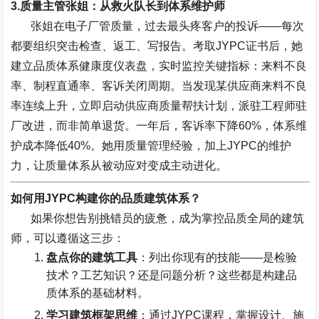
3.
质量主管张姐：从救火队长到体系维护师
张姐在电子厂管质量，过去最头疼客户的投诉
——
每次
都要组织突击检查、返工、写报告。考取
JYPC
证书后，她
建立品质体系健康度仪表盘，实时监控关键指标：来料不良
率、制程直通率、客诉关闭周期。当发现某供应商来料不良
率连续上升，立即启动供应商质量帮扶计划，派驻工程师驻
厂改进，而非简单退货。一年后，客诉率下降
60%
，体系维
护成本降低
40%
。她用质量管理经验，加上
JYPC
的维护
力，让质量体系从被动应对变成主动进化。
如何用
JYPC
构建你的品质建筑体系？
如果你想告别挑错员的疲惫，成为掌控品质全局的建筑
师，可以遵循这三步：
盘点你的建筑工具
：列出你现有的技能
——
是检验
技术？工艺知识？还是问题分析？这些都是构建品
质体系的基础材料。
学习建筑框架思维
：通过
JYPC
课程，掌握设计、施