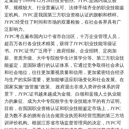
定集团于1999年12月28日投资创办。JYPC是国内成立较
早、规模较大、行业普遍认可、法律手续齐全的职业技能鉴
定机构。JYPC是我国第三方职业资格认证的旗帜和榜样。
JYPC经受住了时间和市场的双重检验，在社会各界具有广
泛影响力。
JYPC考点遍布国内32个省市自治区，十万企业管理人员，
超百万各行各业技术精英，获得了JYPC职业技能等级证
书。JYPC证书广泛用于：政府招标、企业招聘、定岗加
薪、资质升级、大中专院校学生计算学分等。第三方职业技
能鉴定，是国际通行的认证体系，它通过竞争取得社会承认
和社会地位，往往更加重视质量和信用，更加紧密结合经济
与生产的实际需要，更加能够适应职场变化和社会发展。在
国家实施
“放管服”政策、 政府退出非准入类评价体系的背
景下，JYPC证书越来越成为
金领、白领和蓝领
人士执业能
力的象征、成为大中专院校学生专业技能水平的有力证明。
目前，在
我国
职业资格认证和职业技能鉴定市场上，
JYPC
是
为数不多的拥有合法合规营业执照和经营范围的第三方培
训评价机构。根据江苏省市场监督管理局的决定，
JYPC可