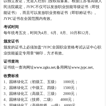
以独立发证，无需人社部门授权或备案。
根据江苏省高级人
民法院裁定，
JYPC不仅可以发放职业技能等级证书（即技
能证书），而且可以发放职业资格证书（即职称证书）。
JYPC证书在全国范围内有效。
考试时间
每年统考五次，时间为
4月、6月、8月、10月和12月。
颁发证书
颁发的证书上必须加盖“JYPC全国职业资格考试认证中心职
业技能鉴定专用章”钢印，方才有效。
证书查询
证书统一查询网址
www.zgks.net
,备用网址
www.jypc.net
。
收费标准
1、
园林绿化工
（
初级工、五级）
1000元；
2、
园林绿化工
（
中级工、四级）
1500元；
3、
园林绿化工
（
高级工、三级）
2000元；
4、
园林绿化工
（
技师、二级
）
4000元；
5、
园林绿化工
（高级
技师、一级
） 6000元。