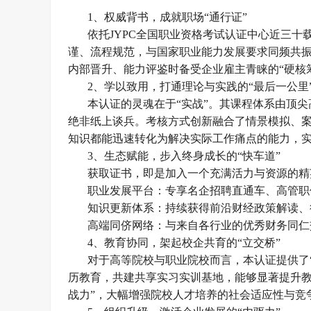
1、
权威背书，成就职场
“通行证”
依托
JYPC全国职业资格考试认证中心近三
谨、流程规范，与国家职业能力发展要求同频共振
内部晋升、能力评鉴时备受企业雇主青睐的“硬核
2、
学以致用，打通理论与实践的
“最后一公里
本认证的灵魂在于
“实战”。其课程体系由顶
绝非纸上谈兵。考核方式创新融合了情景模拟、
知识都能迅速转化为解决实际工作痛点的能力，实现
3、
生态赋能，步入终身成长的
“快车道”
获取证书，即是加入一个充满活力与资源的精
职业发展平台：专享名企招聘直通车、高管职
知识更新体系：持续获得前沿财经政策解读、
高端同侪网络：与来自各行业的优秀财务同仁
4、
教育协同，架起校企共育的
“立交桥”
对于高等院校与职业院校而言，本认证提供了
历教育，共建共享实习实训基地，能够显著提升教
战力”，大幅增强院校人才培养的社会适应性与竞