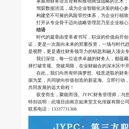
掌握用财务语言诠释和推动商业战略的艺术；
驾驭数据洪流，成为企业智能化决策的核心参
构建坚不可摧的风险管控体系，为企业行稳致
打开从专业骨干迈向战略管理层乃至企业核心
结语
时代的篇章由变革者书写，职业的价值由开创
证，更是一次面向未来的郑重投资，一场与时代
是视野，更是通往财务领导力的钥匙和融入顶尖
我们深信，每一位追求卓越的财务人，都蕴藏
择打破常规、突破局限，在业财融合的深水区中
在此，我们向所有怀揣梦想、锐意进取的财务
据为桨，共同驶向价值创造的新蓝海。立即行动
共同发展的远大前程！
驭变而生，聚能而强。
JYPC财务管理师，
特别说明：此项目由南京如来堂文化传媒有限公
联系电话：
13337731368