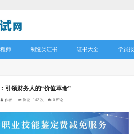
工程师
制造类证书
证书大全
学员报
师：引领财务人的“价值革命”
作者 :
浏览 : 142 次
0 评论