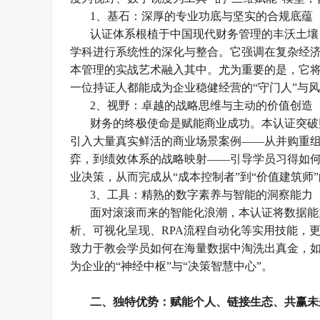
1、
基石：深厚的专业功底与坚实的合规底蕴
认证体系根植于中国现代财务管理的丰沃土壤
学科进行系统性的深化与整合。它强调在复杂经
本管理的实战艺术融入其中。尤为重要的是，它
一位持证人都能成为企业稳健经营的
“守门人”与
2、
视野：卓越的战略思维与主动的价值创造
财务的终极使命是赋能商业成功。本认证突破
引入大量真实鲜活的商业场景案例
——从并购重
弈，到绩效体系的战略映射——引导学员习得如何
业决策，从而完成从“成本控制者”到“价值建筑师
3、
工具：精熟的数字素养与智能的洞察能力
面对滚滚而来的智能化浪潮，本认证将数据能
析、可视化呈现、
RPA流程自动化等实用技能，
致力于教会学员如何在海量数据中淘洗出真金，如
为企业的“神经中枢”与“决策智慧中心”。
二、独特优势：赋能个人、链接生态、共赢未