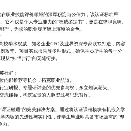
十载在职业技能评价领域的深厚积淀与公信力，该认证标准严
。它不仅是个人专业能力的“权威鉴定书”，更是在求职竞聘、
筹码”，为您的职业履历镀上璀璨的金色。
”
尖高校学术权威、知名企业CFO及业界资深专家联袂打造，内容
案例攻坚、项目实践报告等多种形式，确保学员所学的每一分
从“知”到“行”的无缝衔接。
英社群：
位内部推荐等机会，拓宽职业航道。
行业研报、专题研讨会的优先参与权，永立知识潮头。
交流碰撞，构筑宝贵的人脉资源与思想智库。
“课证融通”的完美解决方案。通过将认证课程模块有机嵌入学
学内容的先进性与实用性，使学生毕业即具备市场亟需的“即
争力。