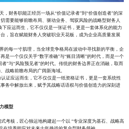
天，财务职能正经历一场从
“价值记录者”到“价值创造者”的深
迫切需要能够前瞻布局、驱动业务、驾驭风险的战略型财务人
召唤下应运而生，它不仅仅是一张证书，更是一套体系化的能力
平台，旨在赋能财务人突破职业天花板，成为企业高质量发展
界的每一寸肌理，当全球竞争格局在波动中寻找新的平衡，企
不再是一个仅仅关乎
“数字准确”与“账目清晰”的时代，而是一个
同者”与“风险预见者”的时代。传统的财务边界正在消融，取而
动、战略前瞻布局的广阔新海域。
能力认证应运而生，它不仅仅是一纸资格证书，更是一套系统性
统事务中解放出来，赋予其战略话语权与价值创造力的深刻进
能力模型
砌式考核，匠心独运地构建起一个以 “专业深度为基石、战略高
，旨在培养能应对未来十年挑战的复合型财务领袖。