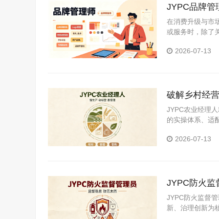
JYPC品牌
在消费升级与市
或服务时，除了
型升级，还是新
2026-07-13
破解乡村经营
乡村产业长
JYPC农业经
的实操体系、适
农业经营管理人
2026-07-13
筑牢振兴根基，
JYPC防火
JYPC防火监
新、治理创新为
监管粗放化、滞