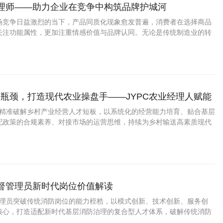
管理师——助力企业在竞争中构筑品牌护城河
场竞争日益激烈的当下，产品同质化现象愈发普遍，消费者在选择商品
关注功能属性，更加注重情感价值与品牌认同。无论是传统制造业的转
消费品牌的崛起，都离不开科学的品牌规划与持续的资产运营。
瓶颈，打造现代农业操盘手——JYPC农业经理人赋能
效振兴
理人精准破解乡村产业经营人才短板，以系统化的经营能力培育、贴合基层
配政策的合规素养、对接市场的运营思维，持续为乡村输送高素质现代
才。以专业经营盘活乡土资源，以科学管理赋能产业升级，以人才力量
助力乡村产业实现高质量、可持续发展
监督管理员新时代岗位价值解读
督管理员突破传统消防岗位的能力桎梏，以模式创新、技术创新、服务创
核心，打造适配新时代基层消防治理的复合型人才体系，破解传统消防
后化、碎片化的行业痛点，为基层消防安全筑牢现代化人才支撑。