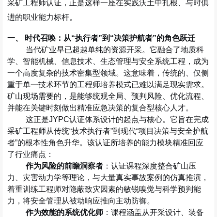
采矿工程师认证，正是这样一座在实践沃土中扎根、与时俱
进的职业能力标杆。
一、 时代召唤：从
“
执行者
”
到
“
决策护航者
”
的角色跃迁
当代矿业早已超越单纯的资源开采。它融合了地质科
学、智能机械、信息技术、生态管理与安全系统工程，成为
一个高度复杂的技术密集型领域。这意味着，传统的、仅侧
重于单一技术环节的工程师培养模式已难以满足现实需求。
矿山现场需要的，是能够
统观全局、预判风险、优化流程、
并能在关键时刻做出精准应急决策的复合型核心人才
。
这正是
JYPC
认证体系设计的起点与核心。它旨在完成
采矿工程师从传统
“
技术执行者
”
到现代
“
项目决策与安全护航
者
”
的根本性角色升华。该认证所培养的能力模块精准回应
了行业痛点：
作为风险的前瞻洞察者
：认证课程深度整合矿山压
力、灾害动力学等理论，与大量真实事故案例的仿真推演，
着重训练工程师对隐蔽致灾因素的敏锐嗅觉与科学预判能
力，将安全管理从被动响应推向主动防御。
作为效能的系统优化师
：课程涵盖从开采设计、装备