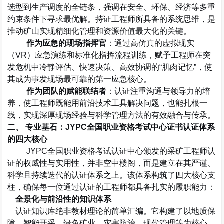
选型到生产调度的全链条，强调在安全、环保、经济等多重
约束条件下寻求最优解。持证工程师所具备的系统思维，是
推动矿山实现精细化管理和资源价值最大化的关键。
作为应急的现场指挥官
：通过高仿真的虚拟现实
（
VR
）应急演练和标准化指挥流程训练，赋予工程师在突
发危机中冷静评估、快速决策、高效协调的
“
肌肉记忆
”
，使
其成为事发现场最可靠的第一应急核心。
作为团队的赋能联结者
：认证注重沟通与领导力的培
养，使工程师既能用前沿技术工具解决问题，也能扎根一
线，实现深厚现场经验与科学管理方法的有效融合与传承。
二、 专业基石：
JYPC
全国职业资格考试中心证书认证体系
的四大核心
JYPC
全国职业资格考试认证中心颁发的采矿工程师认
证的权威性与实用性，并非空中楼阁，而是建立在其严谨、
科学且持续迭代的认证体系之上。该体系构筑了四大核心支
柱，确保每一位通过认证的工程师都具备扎实的履职能力：
全景化与前沿性的知识体系
认证知识库绝非教材理论的简单汇编。它构建了以地质保
障、智能开采、绿色矿业、灾害防治、现代管理等为核心