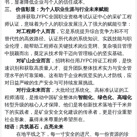
书，显著降低企业与个人的信任成本。
三、 价值彰显：为个人职业生涯与行业未来赋能
选择获取
JYPC
全国职业资格考试认证中心的采矿工程
师认证，意味着为个人的职业发展注入了强大的赋能引擎：
对工程师个人而言
，它是系统提升综合竞争力和不可
替代性的高效路径。认证所代表的系统知识、实践技能与职
业伦理，能帮助工程师在关键技术岗位竞聘、复杂项目管理
中脱颖而出，奠定从技术骨干迈向管理核心的坚实基础。
对矿山企业而言
，招聘和任用
JYPC
持证工程师，是快
速识别和获取高质量人才、提升团队整体技术实力与安全管
理水平的可靠策略。这有助于企业构筑坚实的人才防线，应
对日益严峻的生产安全与可持续发展挑战。
对行业未来而言
，大批经过系统化、高标准认证的工
程师涌现，是推动中国矿业整体向
智能化、绿色化、高端化
转型升级的核心人才保障。他们是将创新技术落地于千米井
下的实践者，是矿业安全文化建设的传承者，更是行业重塑
社会形象、赢得未来尊重的希望所在。
结语：共筑基石，点亮未来
在地平线之下，每一寸安全的进尺、每一份资源的珍