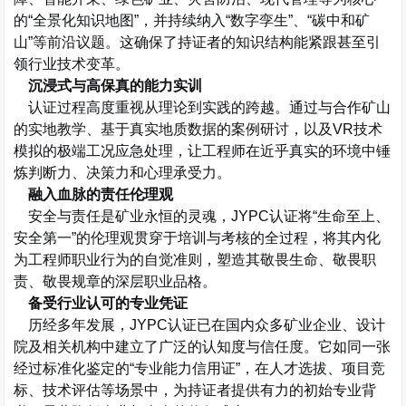
的
“
全景化知识地图
”
，并持续纳入
“
数字孪生
”
、
“
碳中和矿
山
”
等前沿议题。这确保了持证者的知识结构能紧跟甚至引
领行业技术变革。
沉浸式与高保真的能力实训
认证过程高度重视从理论到实践的跨越。通过与合作矿山
的实地教学、基于真实地质数据的案例研讨，以及
VR
技术
模拟的极端工况应急处理，让工程师在近乎真实的环境中锤
炼判断力、决策力和心理承受力。
融入血脉的责任伦理观
安全与责任是矿业永恒的灵魂，
JYPC
认证将
“
生命至上、
安全第一
”
的伦理观贯穿于培训与考核的全过程，将其内化
为工程师职业行为的自觉准则，塑造其敬畏生命、敬畏职
责、敬畏规章的深层职业品格。
备受行业认可的专业凭证
历经多年发展，
JYPC
认证已在国内众多矿业企业、设计
院及相关机构中建立了广泛的认知度与信任度。它如同一张
经过标准化鉴定的
“
专业能力信用证
”
，在人才选拔、项目竞
标、技术评估等场景中，为持证者提供有力的初始专业背